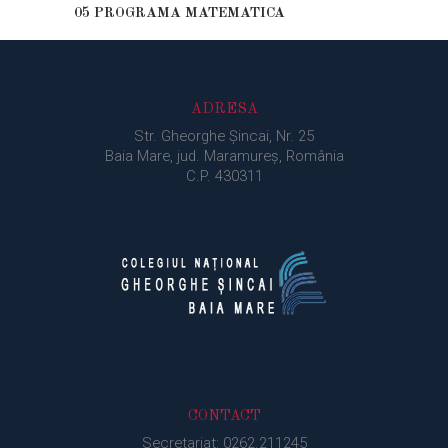
05 PROGRAMA MATEMATICA
ADRESA
Str. Gheorghe Şincai, Nr. 25
Baia Mare, jud. Maramureș, România
C.P. 430311
CONTACT
Secretariat: 0262.211245