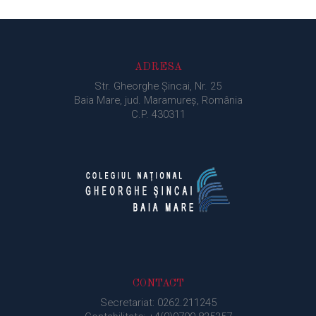
ADRESA
Str. Gheorghe Şincai, Nr. 25
Baia Mare, jud. Maramureș, România
C.P. 430311
CONTACT
Secretariat: 0262.211245