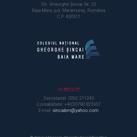
Str. Gheorghe Şincai, Nr. 25
Baia Mare, jud. Maramureș, România
C.P. 430311
CONTACT
Secretariat: 0262.211245
Contabilitate: +4(0)0790.825357
E-mail:
sincaibm@yahoo.com