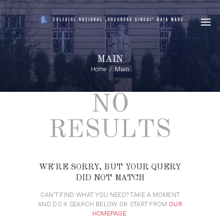
MAIN
Home
Main
NO
RESULTS
WE'RE SORRY, BUT YOUR QUERY
DID NOT MATCH
CAN'T FIND WHAT YOU NEED? TAKE A MOMENT
AND DO A SEARCH BELOW OR START FROM
OUR
HOMEPAGE
.