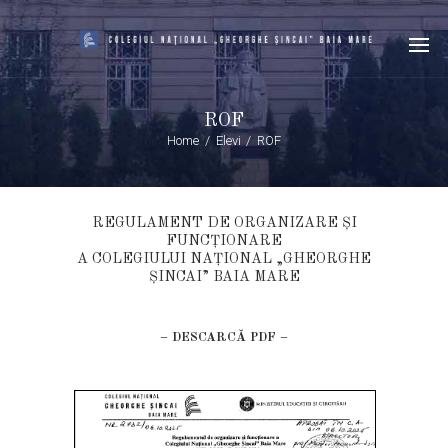
ROF
Home
Elevi
ROF
REGULAMENT DE ORGANIZARE ȘI
FUNCȚIONARE
A COLEGIULUI NAȚIONAL „GHEORGHE
ȘINCAI” BAIA MARE
–
DESCARCĂ PDF
–