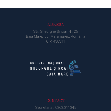
ADRESA
Str. Gheorghe Şincai, Nr. 25
Baia Mare, jud. Maramureș, România
C.P. 430311
CONTACT
Secretariat: 0262.211245