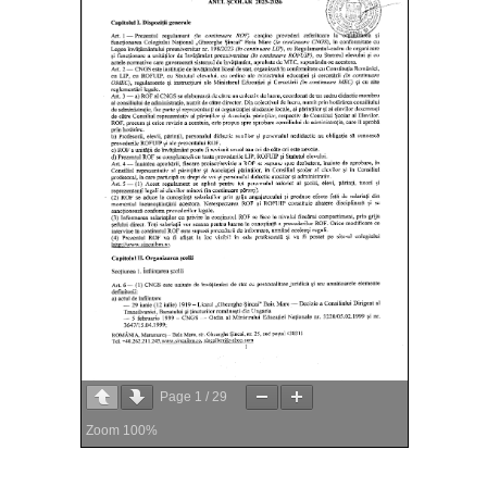
Page
1
/
29
Zoom
100%