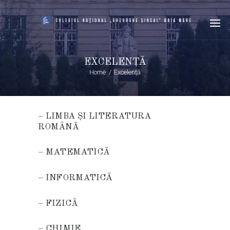
EXCELENȚĂ
Home
Excelență
–
LIMBA ȘI LITERATURA
ROMÂNĂ
–
MATEMATICĂ
–
INFORMATICĂ
–
FIZICĂ
–
CHIMIE