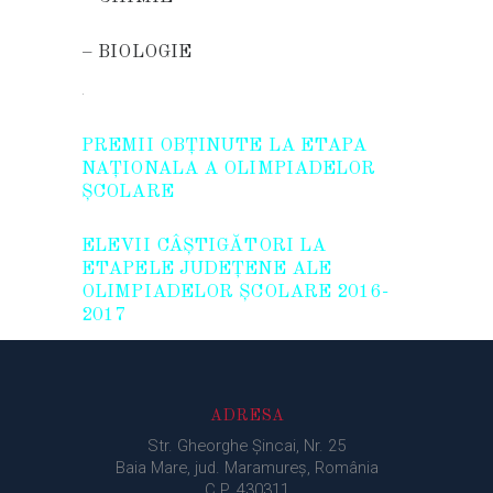
–
BIOLOGIE
.
PREMII OBȚINUTE LA ETAPA
NAȚIONALA A OLIMPIADELOR
ȘCOLARE
ELEVII CÂŞTIGĂTORI LA
ETAPELE JUDEŢENE ALE
OLIMPIADELOR ȘCOLARE 2016-
2017
ADRESA
Str. Gheorghe Şincai, Nr. 25
Baia Mare, jud. Maramureș, România
C.P. 430311