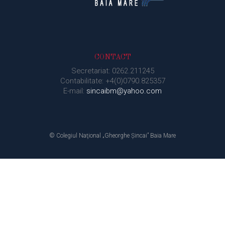
CONTACT
Secretariat: 0262.211245
Contabilitate: +4(0)0790.825357
E-mail:
sincaibm@yahoo.com
© Colegiul Naţional „Gheorghe Şincai” Baia Mare