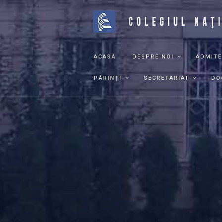
ACASĂ
DESPRE NOI
ADMITE
PĂRINȚI
SECRETARIAT
DO