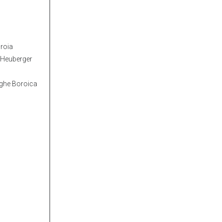
uroia
a Heuberger
rghe Boroica