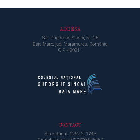
ADRESA
Str. Gheorghe Şincai, Nr. 25
Baia Mare, jud. Maramureș, România
C.P. 430311
CONTACT
Secretariat: 0262.211245
Contabilitate: +4(0)0790.825357