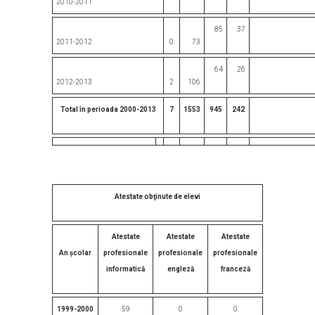
2010-2011
85
37
2011-2012
0
73
64
26
2012-2013
2
106
Total în perioada 2000-2013
7
1553
945
242
Atestate obţinute de elevi
Atestate
Atestate
Atestate
An şcolar
profesionale
profesionale
profesionale
informatică
engleză
franceză
1999-2000
59
0
0