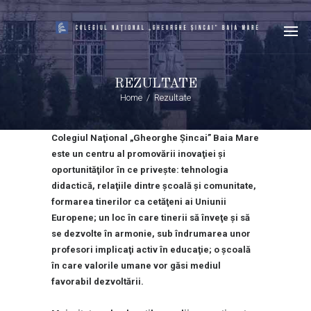
REZULTATE
Home
Rezultate
Colegiul Naţional „Gheorghe Şincai” Baia Mare
este un centru al promovării inovaţiei şi
oportunităţilor în ce priveşte: tehnologia
didactică, relaţiile dintre şcoală şi comunitate,
formarea tinerilor ca cetăţeni ai Uniunii
Europene; un loc în care tinerii să înveţe şi să
se dezvolte în armonie, sub îndrumarea unor
profesori implicaţi activ în educaţie; o şcoală
în care valorile umane vor găsi mediul
favorabil dezvoltării.