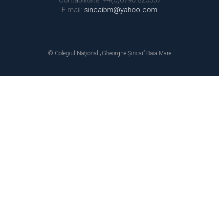
E-mail:
sincaibm@yahoo.com
© Colegiul Naţional „Gheorghe Şincai” Baia Mare