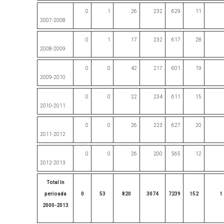
0
1
26
232
629
11
2007-2008
0
1
17
232
617
28
2008-2009
0
0
42
217
601
19
2009-2010
0
0
22
234
611
15
2010-2011
0
0
26
223
627
20
2011-2012
0
0
26
200
565
12
2012-2013
Total în
perioada
0
53
820
3074
7239
152
1
2000-2013