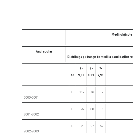
Medii obţinute
Anul şcolar
Distribuţia pe tranşe de medii a candidaţilor re
9-
8-
7-
10
9,99
8,99
7,99
0
119
76
7
2000-2001
0
97
88
15
2001-2002
0
21
127
62
2002-2003