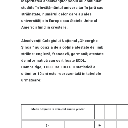
Majoritatea absolvenţilor şcolii au continuat
studiile în învăţământul universitar în ţară sau
străinătate, numărul celor care au ales
universităţi din Europa sau Statele Unite al
Americii fiind în creştere.
Absolvenţii Colegiului Naţional „Gheorghe
Şincai” au ocazia de a obţine atestate de limbi
străine: engleză, franceză, germană; atestate
de informatică sau certificate ECDL,
Cambridge, TOEFL sau DELF. O statistică a
ultimilor 10 ani este reprezentată în tabelele
următoare:
Medii obţinute la sfârşitul anului şcolar
5-
9-