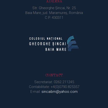
ADRESA
Str. Gheorghe Şincai, Nr. 25
Baia Mare, jud. Maramureș, România
C.P. 430311
CONTACT
Secretariat: 0262.211245
Contabilitate: +4(0)0790.825357
E-mail:
sincaibm@yahoo.com