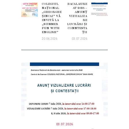
ÎN
COLEGIUL
BACALAURE
Previous
Next
NAȚIONAL
AT 2026 –
ARTICOLE
post:
„GHEORGHE
ANUNȚ
post:
ṢINCAI” VĂ
VIZUALIZA
INVITĂ LA
RE
„SUMMER
LUCRĂRI ȘI
FUN WITH
CONNTESTA
ENGLISH”
ȚII
20.06.2026
03.07.2026
03.07.2026