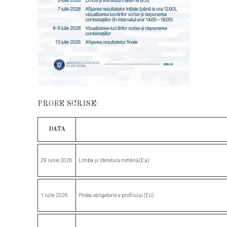
PROBE
SCRISE:
DATA
29
iunie
2026
Limba
și
literatura
română
(E.a)
1
iulie
2026
Proba
obligatorie
a
profilului
(E.c)