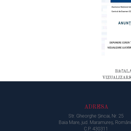
BACALA
VIZUALIZARE
ADRESA
Str. Gheorghe Şincai, Nr. 25
Baia Mare, jud. Maramureș, Român
C.P. 430311