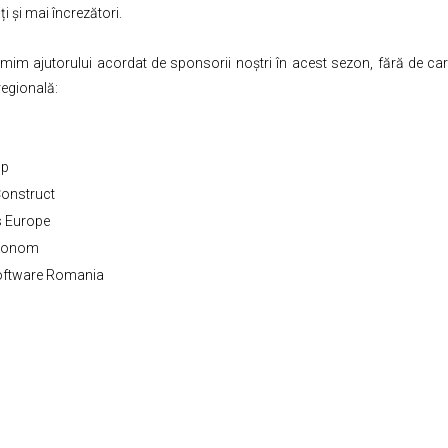
i și mai încrezători.
im ajutorului acordat de sponsorii noștri în acest sezon, fără de car
regională:
up
onstruct
s Europe
utonom
oftware Romania