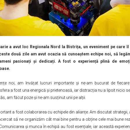
arie a avut loc Regionala Nord la Bistrița, un eveniment pe care îl
aceste două zile am avut ocazia să cunoaștem echipe noi, să legăm 
meni pasionați și dedicați. A fost o experiență plină de emoții
oase.
ențe noi, am învățat lucruri importante și ne-am bucurat de fiecare
era a fost una energică și prietenoasă, iar distracția nu a lipsit nicio 
âs, am făcut poze și ne-am susținut unii pe alții.
ant a fost colaborarea cu echipele din alianțe. Am discutat strategii,
ncercat să ne organizăm cât mai bine pentru a obține cele mai bune rezu
 Comunicarea și munca în echipă au fost esențiale, iar această experien