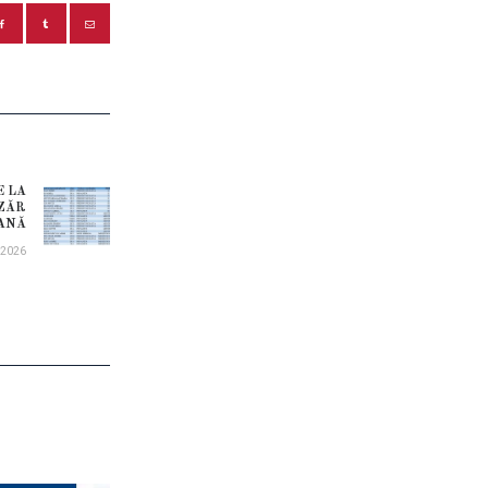
E LA
Next
AZĂR
EANĂ
post:
.2026