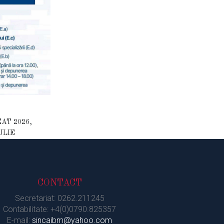
AT 2026,
ULIE
CONTACT
Secretariat: 0262.211245
Contabilitate: +4(0)0790.825357
E-mail:
sincaibm@yahoo.com