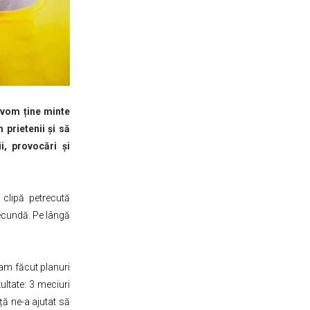
 vom ține minte
prietenii și să
, provocări și
 clipă petrecută
secundă. Pe lângă
 am făcut planuri
ltate: 3 meciuri
ță ne-a ajutat să