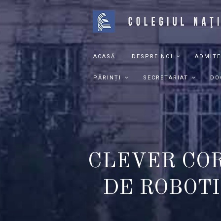
ACASĂ
DESPRE NOI
ADMITE
PĂRINȚI
SECRETARIAT
DO
CLEVER COR
DE ROBOTI