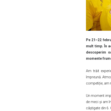
Pe 21–22 febru
mult timp. În 
descoperim oa
momente frum
Am trăit experi
împreună. Atmosf
competiție, am r
Un moment import
de meci și am î
câștigate din 6.