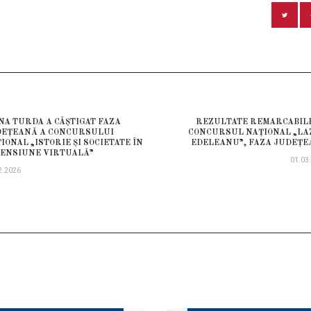
GARE
NA TURDA A CÂȘTIGAT FAZA
REZULTATE REMARCABIL
ious
DEȚEANĂ A CONCURSULUI
CONCURSUL NAȚIONAL „L
COLE
IONAL „ISTORIE ȘI SOCIETATE ÎN
EDELEANU”, FAZA JUDEȚ
ENSIUNE VIRTUALĂ”
01.03
2.2026