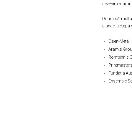
devenim mai uniț
Dorim să mulțum
ajunge la etapa 
Eisen-Metal
Aramis Gro
Romtehnic C
Printmaster
Fundația A
Ensemble S