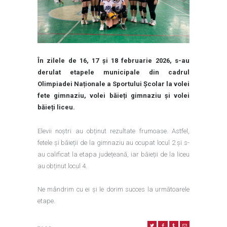
În zilele de 16, 17 și 18 februarie 2026, s-au
derulat etapele municipale din cadrul
Olimpiadei Naționale a Sportului Școlar la volei
fete gimnaziu, volei băieți gimnaziu și volei
băieți liceu.
Elevii noștri au obținut rezultate frumoase. Astfel,
fetele și băieții de la gimnaziu au ocupat locul 2 și s-
au calificat la etapa județeană, iar băieții de la liceu
au obținut locul 4.
Ne mândrim cu ei și le dorim succes la următoarele
etape.