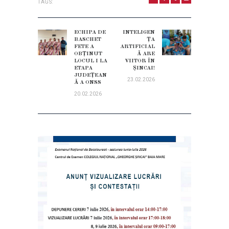
TAGS:
NAVIGARE
ÎN
ECHIPA DE
INTELIGEN
Previous
Next
BASCHET
ȚA
ARTICOLE
post:
FETE A
ARTIFICIAL
post:
OBȚINUT
Ă ARE
LOCUL I LA
VIITOR ÎN
ETAPA
ŞINCAI!
JUDEȚEAN
23.02.2026
Ă A ONSS
20.02.2026