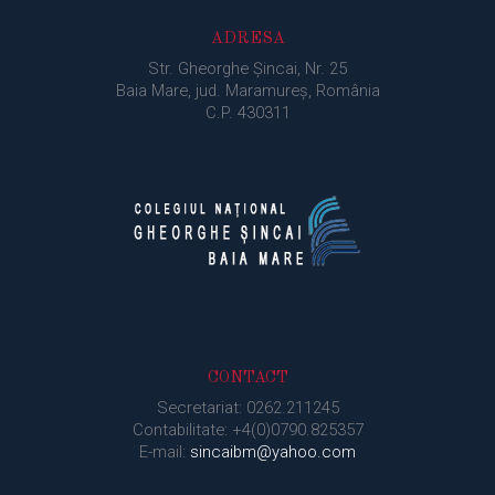
ADRESA
Str. Gheorghe Şincai, Nr. 25
Baia Mare, jud. Maramureș, România
C.P. 430311
CONTACT
Secretariat: 0262.211245
Contabilitate: +4(0)0790.825357
E-mail:
sincaibm@yahoo.com