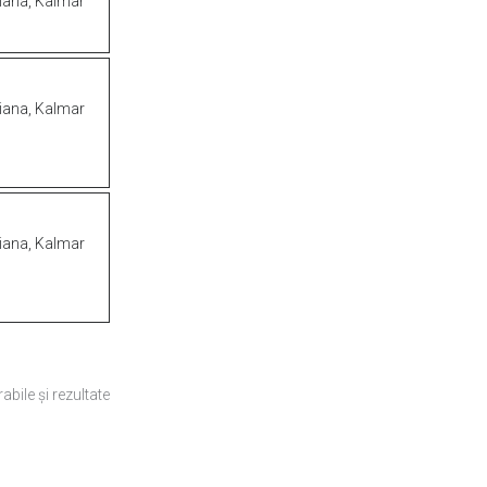
iana,
Kalmar
iana,
Kalmar
iana,
Kalmar
abile
și
rezultate