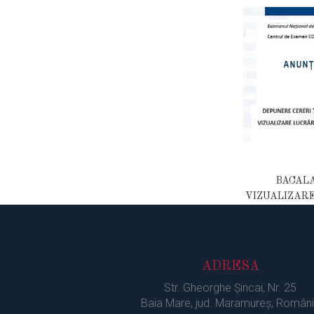
BACALA
VIZUALIZARE
ADRESA
Str. Gheorghe Şincai, Nr. 25
Baia Mare, jud. Maramureș, Român