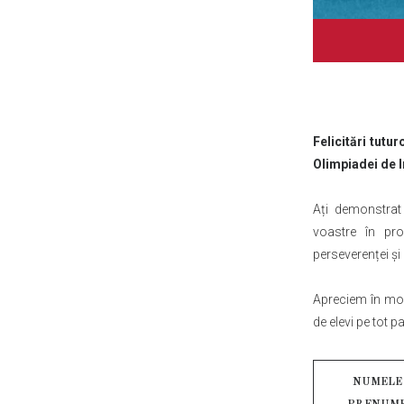
Felicitări tutu
Olimpiadei de I
Ați demonstrat 
voastre în pro
perseverenței și 
Apreciem în mod
de elevi pe tot p
NUMELE