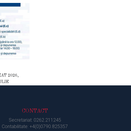
AT 2026,
ULIE
CONTACT
Secretariat: 0262.211245
Contabilitate: +4(0)0790.825357