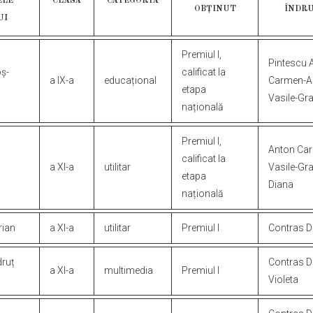
ELE
CLASA
CATEGORIA
OBȚINUT
ÎNDRU
UI
Premiul
I,
Pintescu
A
ș-
calificat
la
a
IX-a
educațional
Carmen-A
etapa
Vasile-Gra
națională
Premiul
I,
Anton
Car
calificat
la
a
XI-a
utilitar
Vasile-Gra
etapa
Diana
națională
rian
a
XI-a
utilitar
Premiul
I
Contras
D
ruț
Contras
D
a
XI-a
multimedia
Premiul
I
Violeta