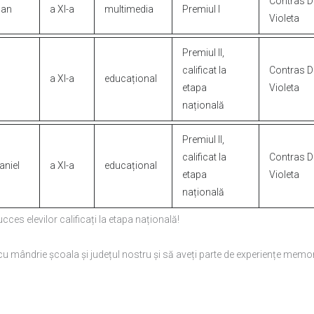
Contras
D
oan
a
XI-a
multimedia
Premiul
I
Violeta
Premiul
II,
calificat
la
Contras
D
a
XI-a
educațional
etapa
Violeta
națională
Premiul
II,
calificat
la
Contras
D
aniel
a
XI-a
educațional
etapa
Violeta
națională
ucces
elevilor
calificați
la
etapa
națională!
cu
mândrie
școala
și
județul
nostru
și
să
aveți
parte
de
experiențe
memor