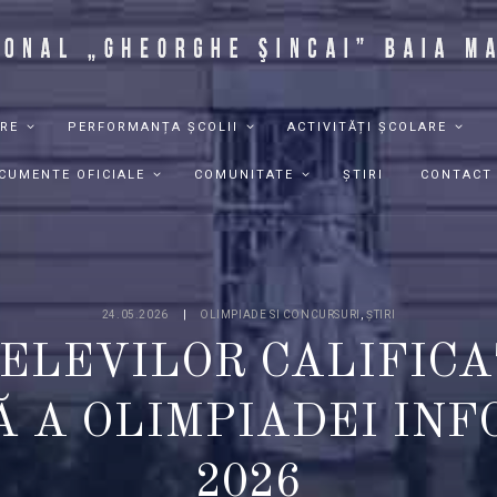
RE
PERFORMANȚA ȘCOLII
ACTIVITĂȚI ȘCOLARE
CUMENTE OFICIALE
COMUNITATE
ȘTIRI
CONTACT
24.05.2026
OLIMPIADE SI CONCURSURI
,
ȘTIRI
 ELEVILOR CALIFICA
 A OLIMPIADEI INF
2026