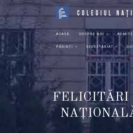
ACASĂ
DESPRE NOI
ADMITE
PĂRINȚI
SECRETARIAT
DO
FELICITĂRI
NAȚIONALĂ