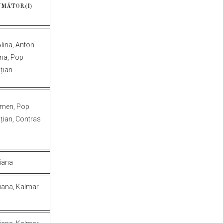
MĂTOR(I)
lina,
Anton
na,
Pop
țian
men,
Pop
țian,
Contras
iana
iana,
Kalmar