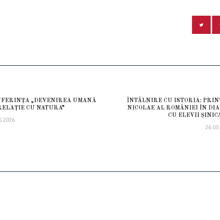
GARE
NFERINȚA „DEVENIREA UMANĂ
ÎNTÂLNIRE CU ISTORIA: PRI
ious
RELAȚIE CU NATURA”
NICOLAE AL ROMÂNIEI ÎN DI
COLE
CU ELEVII ȘINIC
5.2026
26.05