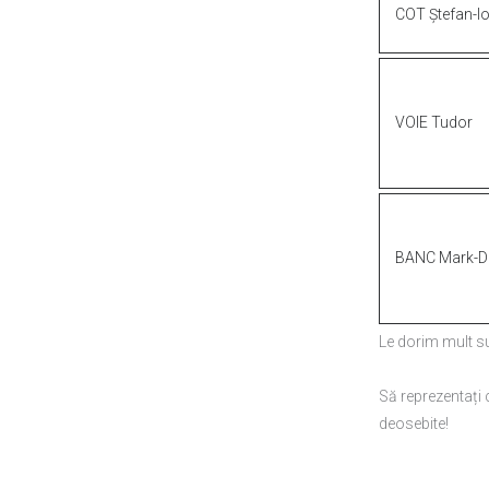
COT
Ștefan-I
VOIE
Tudor
BANC
Mark-D
Le
dorim
mult
s
Să
reprezentați
deosebite!