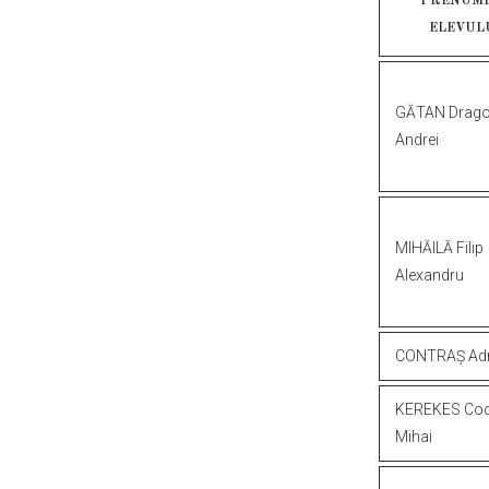
PRENUM
ELEVUL
GĂTAN
Drago
Andrei
MIHĂILĂ
Filip
Alexandru
CONTRAȘ
Ad
KEREKES
Cod
Mihai