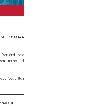
tapa județeană a
nsformând ideile
odul muncii, al
 au fost alături
ESOR(I)