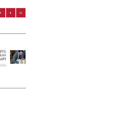
NȚUL
Next
ALOG
AȘTI
post:
.2026