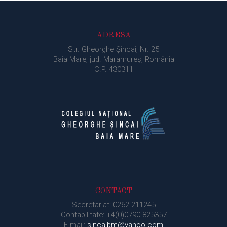
ADRESA
Str. Gheorghe Şincai, Nr. 25
Baia Mare, jud. Maramureș, România
C.P. 430311
CONTACT
Secretariat: 0262.211245
Contabilitate: +4(0)0790.825357
E-mail:
sincaibm@yahoo.com