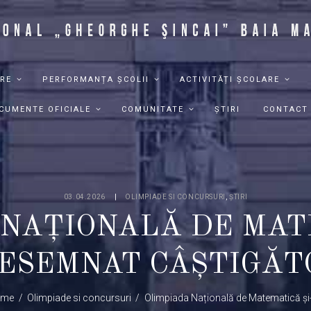
RE
PERFORMANȚA ȘCOLII
ACTIVITĂȚI ȘCOLARE
CUMENTE OFICIALE
COMUNITATE
ȘTIRI
CONTACT
03.04.2026
OLIMPIADE SI CONCURSURI
,
ȘTIRI
NAȚIONALĂ DE MAT
ESEMNAT CÂȘTIGĂT
ome
Olimpiade si concursuri
Olimpiada Națională de Matematică și-a