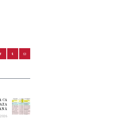
A CA
Next
FAZA
ANĂ
post:
.2026