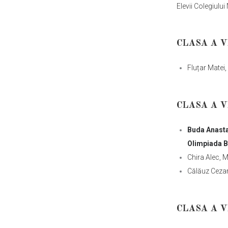
Elevii Colegiulu
CLASA A V
Fluțar Matei,
CLASA A V
Buda Anasta
Olimpiada Ba
Chira Alec, 
Călăuz Cezar
CLASA A V