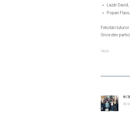
Lazăr David,
Popan Flaviu
Felicitări tuturo
Orice elev partic
TAGS:
NAVI
ÎN
SCH
Prev
ARTI
03.0
post: