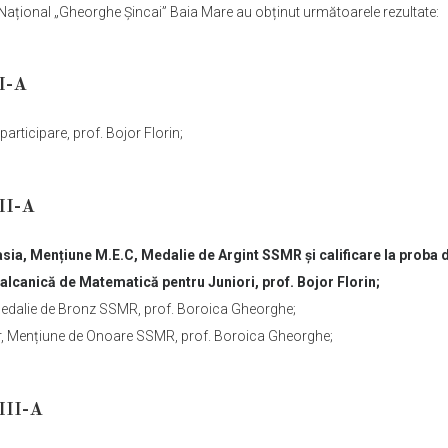
i Național „Gheorghe Șincai” Baia Mare au obținut următoarele rezultate:
I-A
 participare, prof. Bojor Florin;
II-A
sia, Mențiune M.E.C, Medalie de Argint SSMR și calificare la proba 
lcanică de Matematică pentru Juniori, prof. Bojor Florin;
Medalie de Bronz SSMR, prof. Boroica Gheorghe;
, Mențiune de Onoare SSMR, prof. Boroica Gheorghe;
III-A