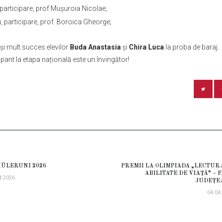
 participare, prof Mușuroia Nicolae;
, participare, prof. Boroica Gheorge;
r și mult succes elevilor
Buda Anastasia
și
Chira Luca
la proba de baraj.
ipant la etapa națională este un învingător!
GARE
ÜLERUNI 2026
PREMII LA OLIMPIADA „LECTUR
ious
ABILITATE DE VIAȚĂ” – 
COLE
4.2026
JUDEȚE
04.04