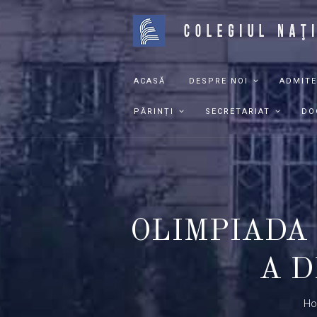
ACASĂ
DESPRE NOI
ADMITE
PĂRINȚI
SECRETARIAT
DO
OLIMPIADA 
A D
H