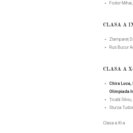
Fodor Mihai,
CLASA A I
Zlampareț Da
Rus Bucur Ar
CLASA A X
Chira Luca, 
Olimpiada In
Țicală Silviu
Sturza Tudor,
Clasa a XI-a