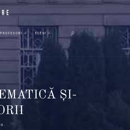
PROFESORI
ELEVI
EMATICĂ ȘI-
ORII
...