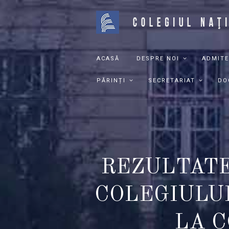
ACASĂ
DESPRE NOI
ADMITE
PĂRINȚI
SECRETARIAT
DO
REZULTATE
COLEGIULU
LA 