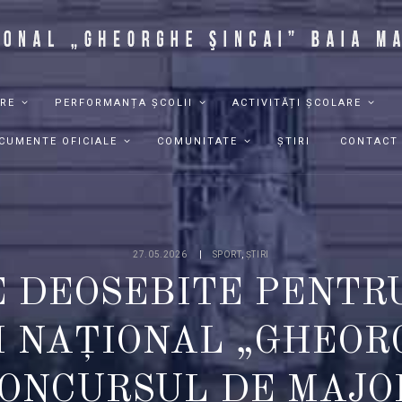
RE
PERFORMANȚA ȘCOLII
ACTIVITĂȚI ȘCOLARE
CUMENTE OFICIALE
COMUNITATE
ȘTIRI
CONTACT
27.05.2026
SPORT
,
ȘTIRI
 DEOSEBITE PENTR
I NAȚIONAL „GHEORG
CONCURSUL DE MAJO