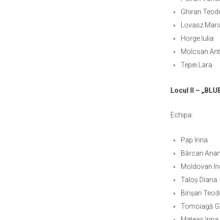
Ghiran Teod
Lovasz Mari
Horge Iulia
Molcsan Ant
Tepei Lara
Locul II – „BL
Echipa:
Pap Irina
Bărcan Ana
Moldovan In
Taloş Diana
Birişan Teod
Tomoiagă Gi
Mateas Irina