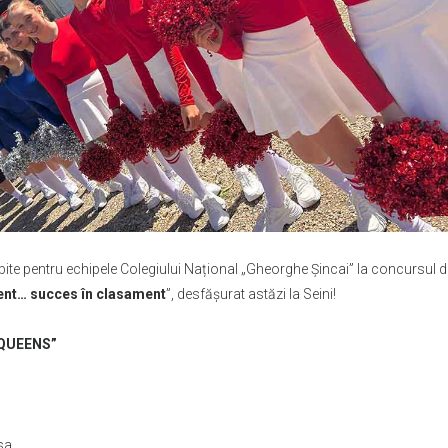
ite pentru echipele Colegiului Național „Gheorghe Șincai” la concursul 
ent… succes în clasament
”, desfășurat astăzi la Seini!
E QUEENS”
sa