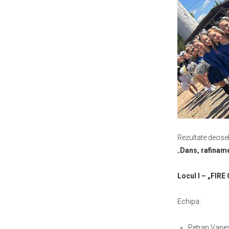
Rezultate deoseb
„
Dans, rafinam
Locul I – „FIR
Echipa:
Petran Vane