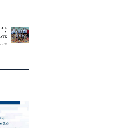
DRUL
Next
LE A
FETE
post:
.2026