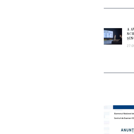
NAVI
ÎN
A A
Prev
SCH
ARTI
post:
ŞIN
27.0