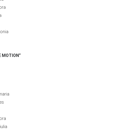
ora
a
onia
UE MOTION”
maria
es
ora
ulia