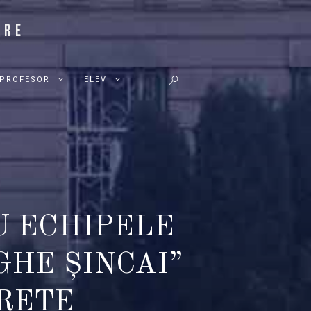
PROFESORI
ELEVI
U ECHIPELE
HE ȘINCAI”
RETE