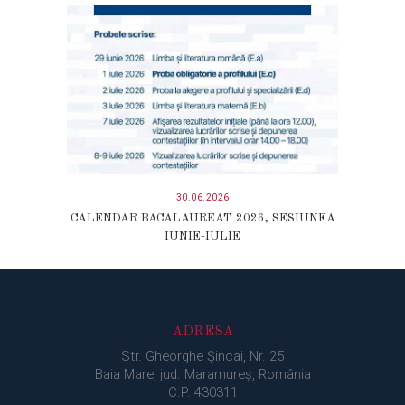
30.06.2026
CALENDAR BACALAUREAT 2026, SESIUNEA
IUNIE-IULIE
ADRESA
Str. Gheorghe Şincai, Nr. 25
Baia Mare, jud. Maramureș, România
C.P. 430311