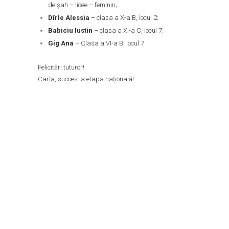
de șah – licee – feminin;
Dîrle Alessia
– clasa a X-a B, locul 2;
Babiciu Iustin
– clasa a XI-a C, locul 7;
Gig Ana
– Clasa a VI-a B, locul 7.
Felicitări tuturor!
Carla, succes la etapa națională!