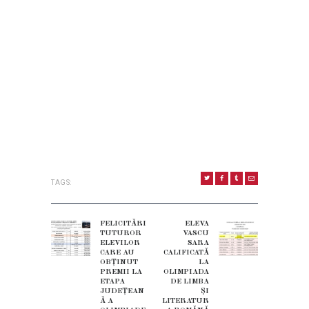
TAGS:
NAVIGARE
ÎN
FELICITĂRI
ELEVA
Previous
Next
TUTUROR
VASCU
ARTICOLE
post:
ELEVILOR
SARA
post:
CARE AU
CALIFICATĂ
OBȚINUT
LA
PREMII LA
OLIMPIADA
ETAPA
DE LIMBA
JUDEȚEAN
ŞI
Ă A
LITERATUR