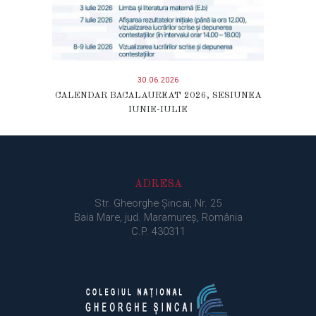
30.06.2026
CALENDAR BACALAUREAT 2026, SESIUNEA
IUNIE-IULIE
ADRESA
Str. Gheorghe Şincai, Nr. 25
Baia Mare, jud. Maramureș, România
C.P. 430311