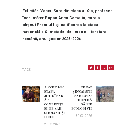
Felicitări Vascu Sara din clasa a IX-a,
profesor
îndrumător
Popan Anca Comelia,
care a
obținut Premiul II și calificarea la etapa
natională a Olimpiadei de limba şi literatura
romănă, anul şcolar 2025-2026
TAGS:
NAVIGARE
ÎN
A AVUT LOC
CE FAC
Previous
Next
ETAPA
ȘINCAIȘTII
ARTICOLE
post:
JUDEȚEAN
SÂMBĂTA?
post:
Ă A
PREFERĂ
COMPETIȚI
SĂ FIE
EI DE ȘAH –
ECOLOGIȘTI
GIMNAZII ȘI
30.03.2026
LICEE
29.03.2026